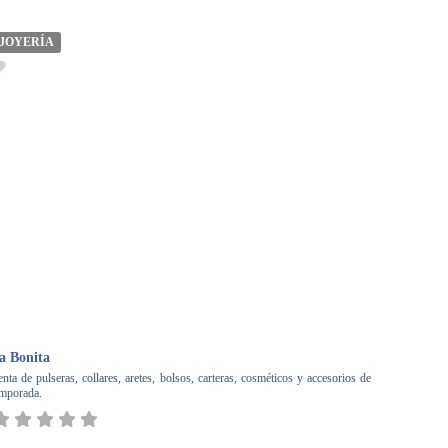
JOYERÍA
a Bonita
nta de pulseras, collares, aretes, bolsos, carteras, cosméticos y accesorios de
emporada.