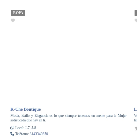
ROPA
K-Che Boutique
L
Moda, Estilo y Elegancia es lo que siempre tenemos en mente para la Mujer
Ve
sofisticada que hay en ti.
t
Local:
J-7, J-8
Teléfono:
3143340350