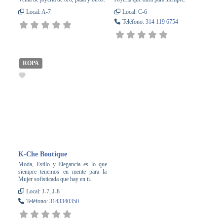
Local:
A-7
Local:
C-6
Teléfono:
314 119 6754
ROPA
K-Che Boutique
Moda, Estilo y Elegancia es lo que
siempre tenemos en mente para la
Mujer sofisticada que hay en ti.
Local:
J-7, J-8
Teléfono:
3143340350