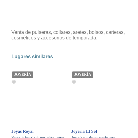
Venta de pulseras, collares, aretes, bolsos, carteras,
cosméticos y accesorios de temporada.
Lugares similares
JOYERÍA
JOYERÍA
Joyas Royal
Joyería El Sol
Venta de joyería de oro, plata y otros.
Joyería que dura para siempre.